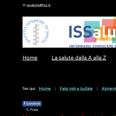
issalute@iss.it
Home
La salute dalla A alla Z
Sei qui:
Home
Falsi miti e bufale
Alimen
f
Condividi