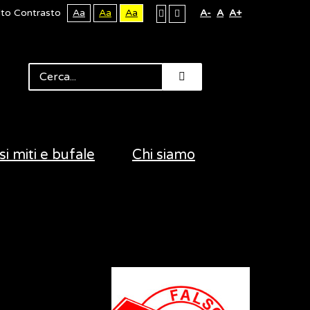
lto Contrasto
Aa
Aa
Aa
A-
A
A+
si miti e bufale
Chi siamo