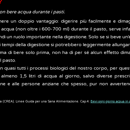
?
on bere acqua durante i pasti.
re un doppio vantaggio: digerire più facilmente e dimag
acqua (non oltre i 600-700 ml) durante il pasto, serve infat
ndi un ruolo importante nella digestione. Solo se si beve un’
di i tempi della digestione si potrebbero leggermente allungar
i, ma di bere solo prima, non ha di per sé alcun effetto di
l pasto.
in quasi tutti i processi biologici del nostro corpo, per q
meno 1,5 litri di acqua al giorno, salvo diverse prescri
ione e alle persone anziane che spesso, pur non avvertend
agraria (CREA). Linee Guida per una Sana Alimentazione. Cap.4:
Bevi ogni giorno acqua in