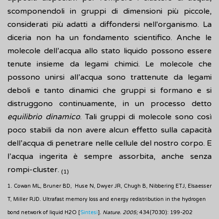
scomponendoli in gruppi di dimensioni più piccole,
considerati più adatti a diffondersi nell'organismo. La
diceria non ha un fondamento scientifico. Anche le
molecole dell’acqua allo stato liquido possono essere
tenute insieme da legami chimici. Le molecole che
possono unirsi all’acqua sono trattenute da legami
deboli e tanto dinamici che gruppi si formano e si
distruggono continuamente, in un processo detto
equilibrio dinamico
. Tali gruppi di molecole sono così
poco stabili da non avere alcun effetto sulla capacità
dell’acqua di penetrare nelle cellule del nostro corpo. E
l’acqua ingerita è sempre assorbita, anche senza
rompi-cluster.
(1)
1. Cowan ML, Bruner BD, Huse N, Dwyer JR, Chugh B, Nibbering ETJ, Elsaesser
T, Miller RJD. Ultrafast memory loss and energy redistribution in the hydrogen
bond network of liquid H2O [
Sintesi
].
Nature. 2005;
434(7030): 199-202