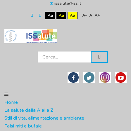
issalute@iss.it
Aa
Aa
Aa
A-
A
A+
Home
La salute dalla A alla Z
Stili di vita, alimentazione e ambiente
Falsi miti e bufale