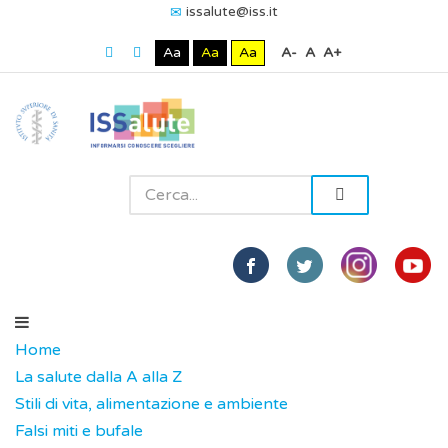
issalute@iss.it
Aa
Aa
Aa
A-
A
A+
Home
La salute dalla A alla Z
Stili di vita, alimentazione e ambiente
Falsi miti e bufale