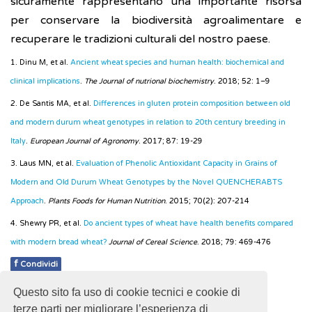
sicuramente rappresentano una importante risorsa
per conservare la biodiversità agroalimentare e
recuperare le tradizioni culturali del nostro paese.
1. Dinu M, et al.
Ancient wheat species and human health: biochemical and
clinical implications
.
The Journal of nutrional biochemistry
. 2018; 52: 1–9
2. De Santis MA, et al.
Differences in gluten protein composition between old
and modern durum wheat genotypes in relation to 20th century breeding in
Italy
.
European Journal of Agronomy
. 2017; 87: 19-29
3. Laus MN, et al.
Evaluation of Phenolic Antioxidant Capacity in Grains of
Modern and Old Durum Wheat Genotypes by the Novel QUENCHERABTS
Approach
.
Plants Foods for Human Nutrition
. 2015; 70(2): 207-214
4. Shewry PR, et al.
Do ancient types of wheat have health benefits compared
with modern bread wheat?
Journal of Cereal Science
. 2018; 79: 469-476
f
Condividi
Questo sito fa uso di cookie tecnici e cookie di
Pubblicato: 29 Agosto 2018
terze parti per migliorare l’esperienza di