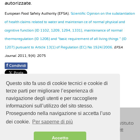
autorizzate.
European Food Safety Authority (EFSA).
Scientific Opinion on the substantiation
of health claims related to water and maintenan ce of normal physical and
cognitive function (ID 1102, 1209, 1294, 1331), maintenance of normal
thermoregulation (ID 1208) and “basic requirement of all living things ” (ID
1207) pursuant to Article 13(1) of Regulation (EC) No 1924/2006
.
EFSA
Journal
. 2011; 9(4): 2075
f
Condividi
Pubblicato: 04 Aprile 2019
Questo sito fa uso di cookie tecnici e cookie di
- Ultimo aggiornamento: 30 Ottobre 2024
terze parti per migliorare l’esperienza di
navigazione degli utenti e per raccogliere
informazioni sull’utilizzo del sito stesso.
Proseguendo nella navigazione si accetta l’uso
dei cookie.
Per saperne di più
© 2018
ISSalute - Sito sviluppato e gestito dall’Istituto
Superiore di Sanità (ISS) -
Disclaimer
-
Cookie
Accetto
Sitemap