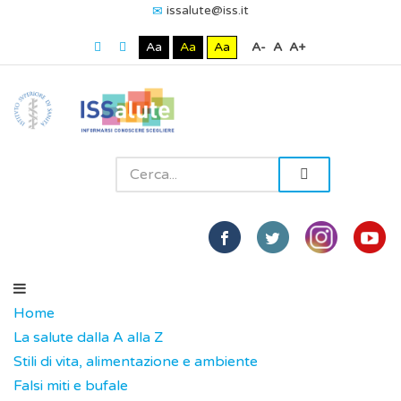
issalute@iss.it
Aa
Aa
Aa
A-
A
A+
Home
La salute dalla A alla Z
Stili di vita, alimentazione e ambiente
Falsi miti e bufale