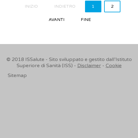
INIZIO
INDIETRO
1
2
AVANTI
FINE
© 2018
ISSalute - Sito sviluppato e gestito dall’Istituto
Superiore di Sanità (ISS) -
Disclaimer
-
Cookie
Sitemap