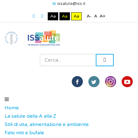
issalute@iss.it
Aa
Aa
Aa
A-
A
A+
Home
La salute dalla A alla Z
Stili di vita, alimentazione e ambiente
Falsi miti e bufale