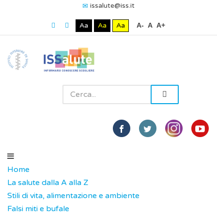
issalute@iss.it
Aa
Aa
Aa
A-
A
A+
Home
La salute dalla A alla Z
Stili di vita, alimentazione e ambiente
Falsi miti e bufale