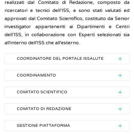
realizzati dal Comitato di Redazione, composto da
ricercatori e tecnici dell’ISS, e sono stati valutati ed
approvati dal Comitato Scientifico, costituito da Senior
investigator appartenenti ai Dipartimenti e Centri
dell’ISS, in collaborazione con Esperti selezionati sia
all'interno dell'ISS che all'esterno.
COORDINATORE DEL PORTALE ISSALUTE
Mirella Taranto
COORDINAMENTO
Enrico Alleva, Duilio Bacocco, Luca Busani,
COMITATO SCIENTIFICO
Gessica Cherubini, Stefano D'Ottavi, Matteo
Coordinatore: Luca Busani
(MEGE - Centro
Marconi, Antonio Mistretta, Graziano Onder,
COMITATO DI REDAZIONE
di riferimento medicina di genere)
Mirella Taranto
NOMINATIVO
UNITA' ORGANIZZATIVA
Responsabile: Concetta Simoniello (Ufficio
GESTIONE PIATTAFORMA
stampa)
Esperto di comunicazione