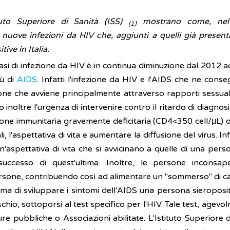
tuto Superiore di Sanità (ISS)
mostrano come, nel 
(1)
 nuove infezioni da HIV che, aggiunti a quelli già present
ive in Italia.
i casi di infezione da HIV è in continua diminuzione dal 2012 
iù di
AIDS
. Infatti l'infezione da HIV e l'AIDS che ne con
one che avviene principalmente attraverso rapporti sessuali
noltre l'urgenza di intervenire contro il ritardo di diagnosi
zione immunitaria gravemente deficitaria (CD4<350 cell/μL) o
i, l'aspettativa di vita e aumentare la diffusione del virus. In
'aspettativa di vita che si avvicinano a quelle di una perso
 successo di quest'ultima. Inoltre, le persone inconsap
sone, contribuendo così ad alimentare un "sommerso" di casi
ma di sviluppare i sintomi dell'AIDS una persona sieroposit
hio, sottoporsi al test specifico per l'HIV. Tale test, agev
re pubbliche o Associazioni abilitate. L'Istituto Superiore 