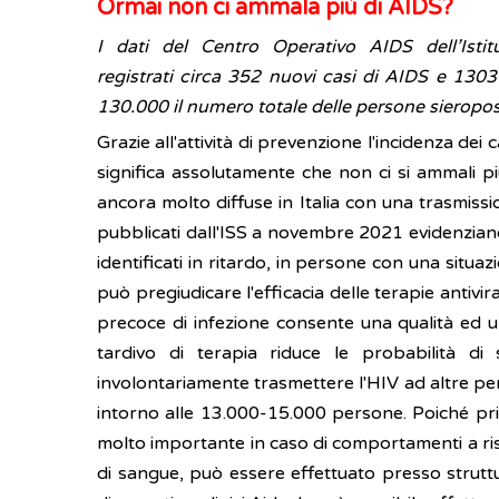
Ormai non ci ammala più di AIDS?
I dati del Centro Operativo AIDS dell’Isti
registrati circa 352 nuovi casi di AIDS e 1303
130.000 il numero totale delle persone sieroposit
Grazie all'attività di prevenzione l'incidenza de
significa assolutamente che non ci si ammali p
ancora molto diffuse in Italia con una trasmissi
pubblicati dall'ISS a novembre 2021 evidenziano i
identificati in ritardo, in persone con una situa
può pregiudicare l'efficacia delle terapie antiviral
precoce di infezione consente una qualità ed un
tardivo di terapia riduce le probabilità di
involontariamente trasmettere l'HIV ad altre per
intorno alle 13.000-15.000 persone. Poiché pri
molto importante in caso di comportamenti a risc
di sangue, può essere effettuato presso struttu