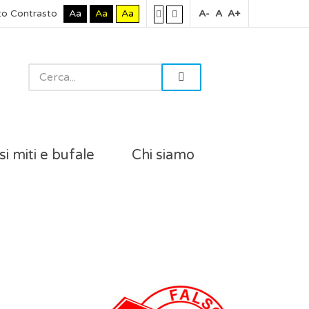
to Contrasto
Aa
Aa
Aa
A-
A
A+
si miti e bufale
Chi siamo