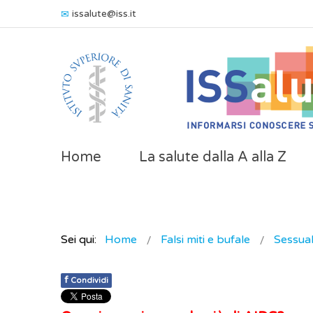
issalute@iss.it
Home
La salute dalla A alla Z
Sei qui:
Home
Falsi miti e bufale
Sessual
f
Condividi