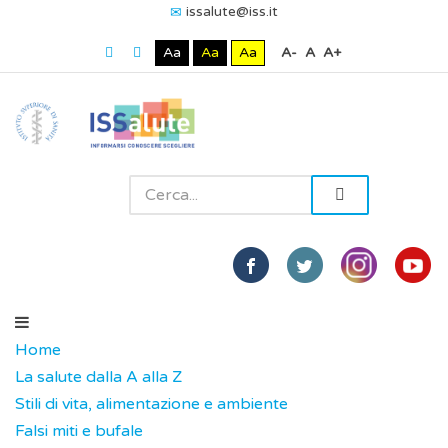
issalute@iss.it
Aa
Aa
Aa
A-
A
A+
Home
La salute dalla A alla Z
Stili di vita, alimentazione e ambiente
Falsi miti e bufale