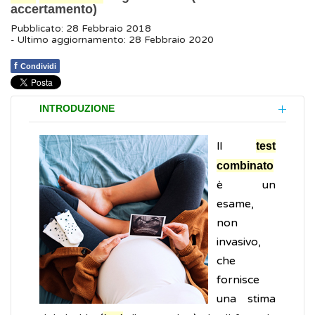
accertamento)
Pubblicato: 28 Febbraio 2018
- Ultimo aggiornamento: 28 Febbraio 2020
f
Condividi
INTRODUZIONE
ll
test
combinato
è un
esame,
non
invasivo,
che
fornisce
una stima