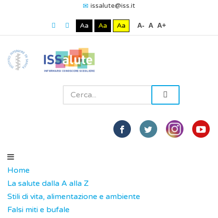
issalute@iss.it
Aa
Aa
Aa
A-
A
A+
Home
La salute dalla A alla Z
Stili di vita, alimentazione e ambiente
Falsi miti e bufale