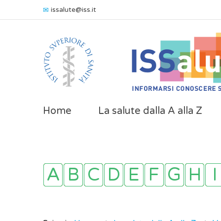
issalute@iss.it
Home
La salute dalla A alla Z