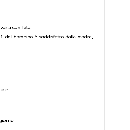
aria con l'età:
a B1 del bambino è soddisfatto dalla madre,
mine:
giorno.