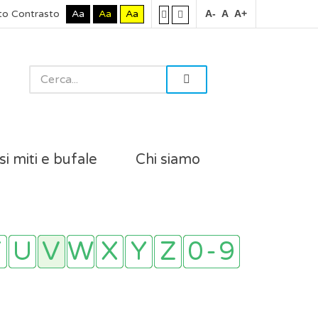
to Contrasto
Aa
Aa
Aa
A-
A
A+
si miti e bufale
Chi siamo