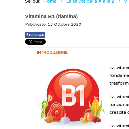
Sei qui:
Home
La salute dalla A alla Z
V
Vitamina B1 (tiamina)
Pubblicato: 13 Ottobre 2020
f
Condividi
INTRODUZIONE
La vitam
fondamen
trasform
La vitami
funzionam
crescita 
La vitam