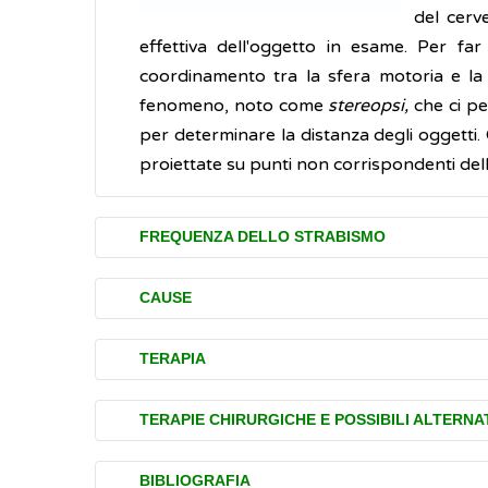
del cerv
effettiva dell'oggetto in esame. Per fa
coordinamento tra la sfera motoria e la s
fenomeno, noto come
stereopsi,
che ci per
per determinare la distanza degli oggetti
proiettate su punti non corrispondenti del
FREQUENZA DELLO STRABISMO
Lo strabismo è relativamente comune e colpi
CAUSE
Nei bambini, qualora non venga accertato 
Le cause che portano all'insorgenza dello 
TERAPIA
della vista (ambliopia), condizione in cu
difetti della vista
funzionale della retina del cosiddetto
occh
Le terapie dello strabismo includono:
malattie dell’occhio (
cataratta
, ptosi, e
TERAPIE CHIRURGICHE E POSSIBILI ALTERNA
malattie neurologiche
, paresi di origi
bendaggio,
si ricorre al bendaggio qu
Negli adulti, il segnale spesso rilevator
La terapia chirurgica oggi è utilizzata e
malattie endocrine
stimolare quello pigro a funzionare in
BIBLIOGRAFIA
visione doppia (diplopia). Essa si verifica p