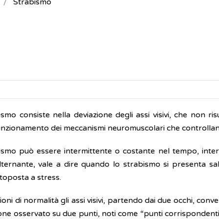
Strabismo
smo consiste nella deviazione degli assi visivi, che non risu
funzionamento dei meccanismi neuromuscolari che controllano
ismo può essere intermittente o costante nel tempo, inte
lternante, vale a dire quando lo strabismo si presenta sal
toposta a stress.
ioni di normalità gli assi visivi, partendo dai due occhi, co
one osservato su due punti, noti come “punti corrispondenti”, 