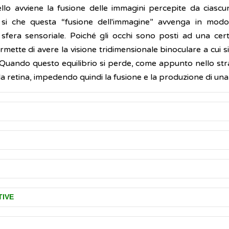
ello avviene la fusione delle immagini percepite da ciascu
r si che questa “fusione dell'immagine” avvenga in modo 
fera sensoriale. Poiché gli occhi sono posti ad una certa d
mette di avere la visione tridimensionale binoculare a cui sia
. Quando questo equilibrio si perde, come appunto nello st
la retina, impedendo quindi la fusione e la produzione di un
sce tra il 4 e il 5% della popolazione, manifestandosi a qual
(diagnosticato) in tempo utile, può concorrere a determin
strabismo possono essere ereditarie o dovute ad anomalie del
i la visione ricevuta da uno dei due occhi viene in qualche
io pigro
.
cc.)
TIVE
ne cerebrale, paresi dei muscoli oculari
ando la causa dello strabismo è la visione doppia (diplopia
e di un alterato funzionamento della muscolatura che fa muo
ssenzialmente per ottenere un “indebolimento” del muscolo
 modo maggiore, migliorando quindi la funzione visiva
erché il cervello, abituato a ricevere le immagini da entrambi 