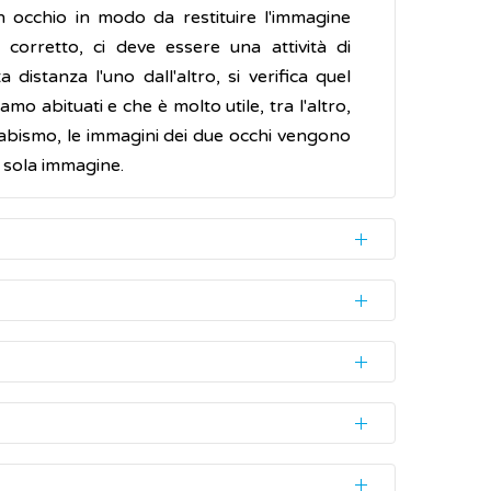
n occhio in modo da restituire l'immagine
corretto, ci deve essere una attività di
istanza l'uno dall'altro, si verifica quel
mo abituati e che è molto utile, tra l'altro,
rabismo, le immagini dei due occhi vengono
a sola immagine.
siasi età.
are una significativa riduzione permanente
l'occhio. Le principali sono:
 modo “ignorata”, portando a una riduzione
). L'occhio che vede bene viene bendato per
vere gli occhi in maniera coordinata, è la
 che risulta troppo funzionante, mentre le
gli occhi, non riesce ad ignorarle.