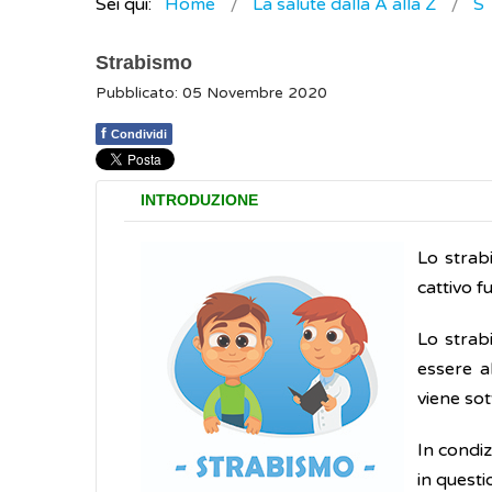
Sei qui:
Home
La salute dalla A alla Z
S
Strabismo
Pubblicato: 05 Novembre 2020
f
Condividi
INTRODUZIONE
Lo strabi
cattivo 
Lo strab
essere a
viene sot
In condiz
in questi