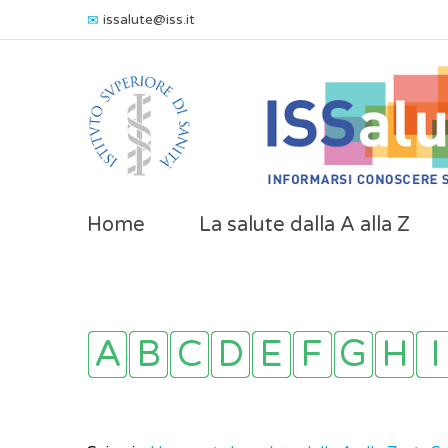
issalute@iss.it
Home
La salute dalla A alla Z