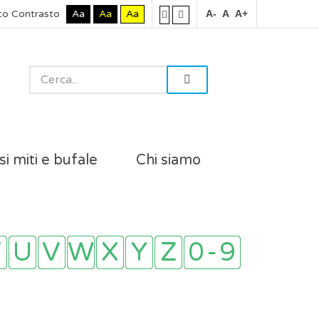
to Contrasto
Aa
Aa
Aa
A-
A
A+
si miti e bufale
Chi siamo