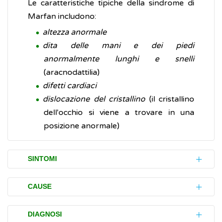
Le caratteristiche tipiche della sindrome di
Marfan includono:
altezza anormale
dita delle mani e dei piedi
anormalmente lunghi e snelli
(aracnodattilia)
difetti cardiaci
dislocazione del cristallino
(il cristallino
dell'occhio si viene a trovare in una
posizione anormale)
SINTOMI
La sindrome di Marfan può colpire differenti
CAUSE
parti del corpo, inclusi lo scheletro, gli occhi,
il cuore e i vasi sanguigni (sistema
La sindrome di Marfan è una malattia rara
DIAGNOSI