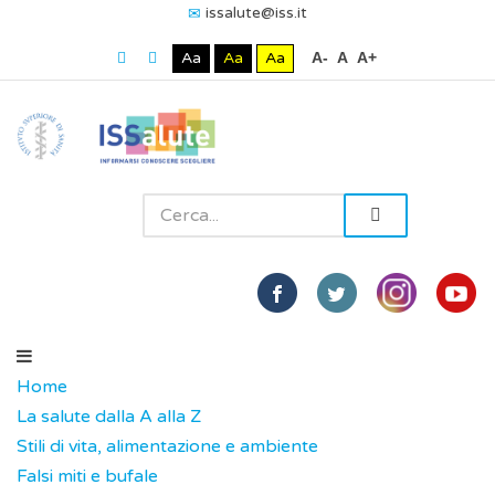
issalute@iss.it
Aa
Aa
Aa
A-
A
A+
Home
La salute dalla A alla Z
Stili di vita, alimentazione e ambiente
Falsi miti e bufale