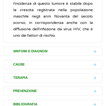
l'incidenza di questo tumore è stabile dopo
la crescita registrata nella popolazione
maschile negli anni Novanta del secolo
scorso, in corrispondenza anche con la
diffusione dell'infezione da virus HIV, che è
uno dei fattori di rischio.
SINTOMI E DIAGNOSI
Il disturbo (sintomo) iniziale più comune è la
CAUSE
comparsa di piccole macchie o lesioni sulla
pelle, o nella bocca, che appaiono piatte, di
Il sarcoma di Kaposi è causato da un
virus
TERAPIA
colore rosso-violaceo e non provocano
chiamato
virus umano dell’
8
(HHV8),
herpes
dolore.
conosciuto anche come
Se il sarcoma di Kaposi ha un andamento
virus
herpes
PREVENZIONE
associato al sarcoma di Kaposi
stabile nel tempo, progredisce lentamente e
(KSHV).
Con il passar del tempo tendono a crescere
non causa complicazioni estetiche, non è
Al momento non esistono vaccini efficaci
BIBLIOGRAFIA