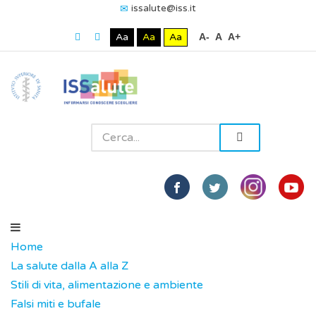
issalute@iss.it
Aa
Aa
Aa
A-
A
A+
Home
La salute dalla A alla Z
Stili di vita, alimentazione e ambiente
Falsi miti e bufale