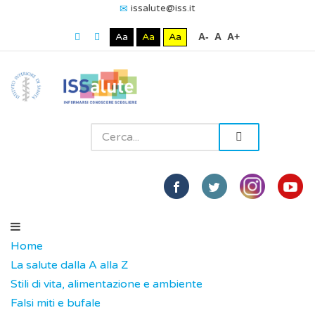
issalute@iss.it
Aa
Aa
Aa
A-
A
A+
Home
La salute dalla A alla Z
Stili di vita, alimentazione e ambiente
Falsi miti e bufale