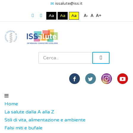
issalute@iss.it
Aa
Aa
Aa
A-
A
A+
Home
La salute dalla A alla Z
Stili di vita, alimentazione e ambiente
Falsi miti e bufale