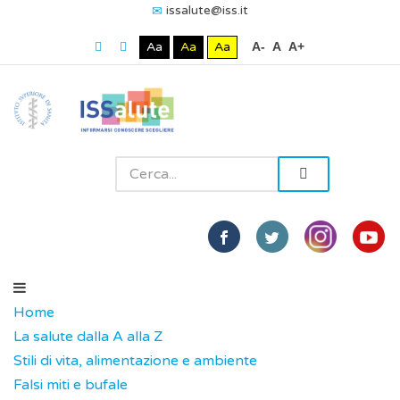
issalute@iss.it
Aa
Aa
Aa
A-
A
A+
Home
La salute dalla A alla Z
Stili di vita, alimentazione e ambiente
Falsi miti e bufale