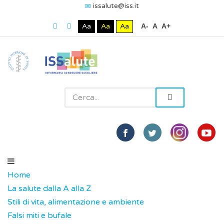
issalute@iss.it
Aa
Aa
Aa
A-
A
A+
Home
La salute dalla A alla Z
Stili di vita, alimentazione e ambiente
Falsi miti e bufale