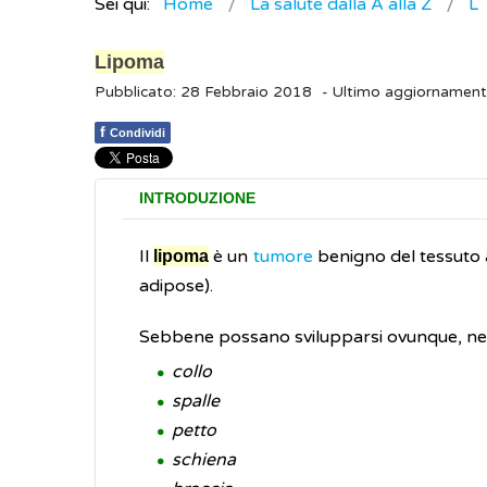
Sei qui:
Home
La salute dalla A alla Z
L
Lipoma
Pubblicato: 28 Febbraio 2018
- Ultimo aggiornamen
f
Condividi
INTRODUZIONE
Il
è un
tumore
benigno del tessuto a
lipoma
adipose).
Sebbene possano svilupparsi ovunque, nel
collo
spalle
petto
schiena