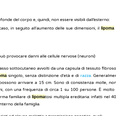
onde del corpo e, quindi, non essere visibili dall’esterno:
 caso, in seguito all'aumento delle sue dimensioni, il
lipoma
può provocare danni alle cellule nervose (neuroni)
asso sottocutaneo avvolti da una capsula di tessuto fibroso.
singolo, senza distinzione d'età e di
razza
. Generalmen
poma
 possono arrivare a 15 cm. Sono di consistenza molle, non d
uni, con una frequenza di circa 1 su 100 persone. È molto r
orma familiare di
tosi multipla ereditaria: infatti ne
lipoma
interno della famiglia.