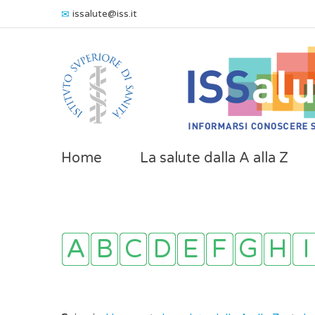
issalute@iss.it
Home
La salute dalla A alla Z