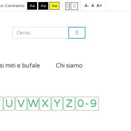
to Contrasto
Aa
Aa
Aa
A-
A
A+
si miti e bufale
Chi siamo