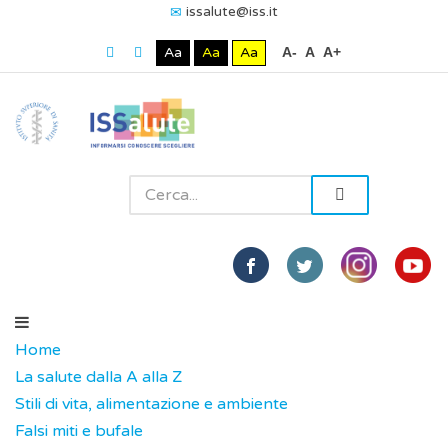
issalute@iss.it
Aa
Aa
Aa
A-
A
A+
Home
La salute dalla A alla Z
Stili di vita, alimentazione e ambiente
Falsi miti e bufale