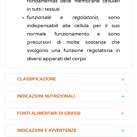
fondamentali delle membrane cellulari
in tutti i tessuti
funzionale e regolatorio
, sono
indispensabili alla cellula per il suo
normale funzionamento e sono
precursori di molte sostanze che
svolgono una funzione regolatoria in
diversi apparati del corpo
CLASSIFICAZIONE
In base alla loro struttura chimica i lipidi
INDICAZIONI NUTRIZIONALI
possono essere classificati in:
Secondo le Linee Guida per una corretta
semplici
, formati esclusivamente da
FONTI ALIMENTARI DI GRASSI
alimentazione, il 20-35% delle calorie
molecole di natura lipidica.
giornaliere dovrebbe provenire dai grassi, di
I lipidi sono presenti nella maggior parte dei
Comprendono i glicerici, le cere, i
INDICAZIONI E AVVERTENZE