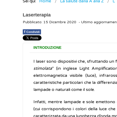
Sei qui:
Home
La salute dalla A alla Z
L
Laserterapia
Pubblicato: 15 Dicembre 2020
- Ultimo aggiorname
f
Condividi
INTRODUZIONE
I laser sono dispositivi che, sfruttando un
stimolata
” (in inglese Light Amplificat
elettromagnetica visibile (luce), infrar
caratteristiche particolari che la differenzi
lampade o naturali come il sole.
Infatti, mentre lampade e sole emettono
(cui corrispondono i colori della luce che
caratterizzata da una lunghezza d’onda mol