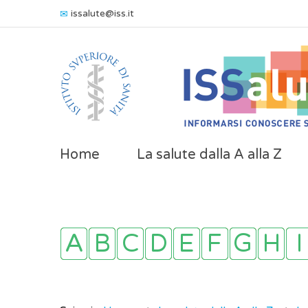
issalute@iss.it
Home
La salute dalla A alla Z