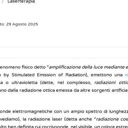
Laserterapia
nto: 29 Agosto 2025
 fenomeno fisico detto “
amplificazione della luce mediante 
ion by Stimulated Emission of Radiation), emettono una
r
ossa o ultravioletta (dette, nel complesso,
radiazioni otti
ano dalla radiazione ottica emessa da altre sorgenti: artificia
 onde elettromagnetiche con un ampio spettro di lunghez
 vediamo), la radiazione laser (detta anche “
radiazione co
to ben definita cui corrisponde, nel visibile, un colore es