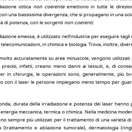
diazione ottica
non coerente
emettono in tutte le direzioni
 con una bassissima divergenza, che si propagano in una sola
ità di potenza, con le sorgenti
non coerenti
.
diazione emessa, è utilizzato nell'industria per eseguire tagli
elecomunicazioni, in chimica e biologia. Trova, inoltre, diver
olto accuratamente su aree minuscole, vengono utilizzati per
 precisi, infatti, creano meno danni ai tessuti, e, di con
laser in chirurgia, le operazioni sono, generalmente, più 
co con il laser le persone impiegano meno tempo per guar
’onda, durata della irradiazione e potenza dei laser hanno
 energia meccanica, termica o chimica. Nella medicina moder
ono sempre più utilizzati per il trattamento di una varietà di 
 (trattamento e ablazione tumorale), dermatologia (ringiov