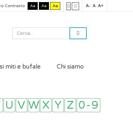
to Contrasto
Aa
Aa
Aa
A-
A
A+
si miti e bufale
Chi siamo