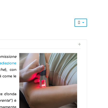
emissione
adiazione
che
), con
li come le
ze d’onda
erente
”) è
tremamente