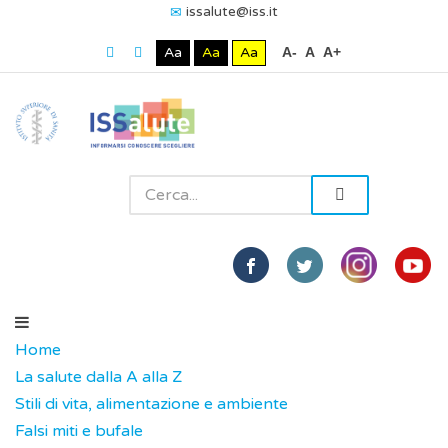
issalute@iss.it
Aa
Aa
Aa
A-
A
A+
Home
La salute dalla A alla Z
Stili di vita, alimentazione e ambiente
Falsi miti e bufale