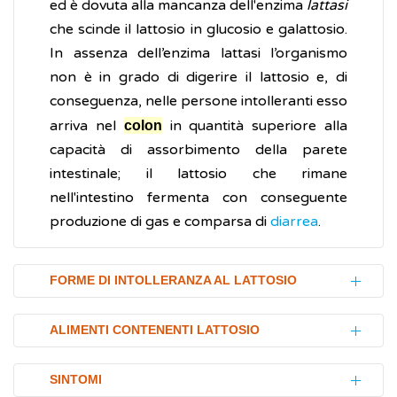
ed è dovuta alla mancanza dell'enzima
lattasi
che scinde il lattosio in glucosio e galattosio.
In assenza dell’enzima lattasi l’organismo
non è in grado di digerire il lattosio e, di
conseguenza, nelle persone intolleranti esso
arriva nel
in quantità superiore alla
colon
capacità di assorbimento della parete
intestinale; il lattosio che rimane
nell'intestino fermenta con conseguente
produzione di gas e comparsa di
diarrea
.
FORME DI INTOLLERANZA AL LATTOSIO
I tipi principali di intolleranza al lattosio
ALIMENTI CONTENENTI LATTOSIO
conosciuti sono tre:
Il lattosio è presente in moltissimi alimenti.
mancanza, fin dalla nascita, dell’enzima
SINTOMI