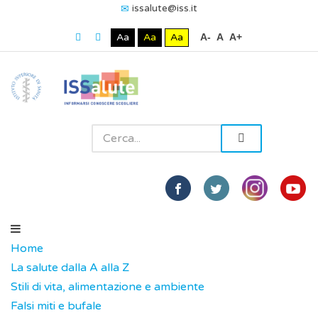
issalute@iss.it
Aa
Aa
Aa
A-
A
A+
Home
La salute dalla A alla Z
Stili di vita, alimentazione e ambiente
Falsi miti e bufale