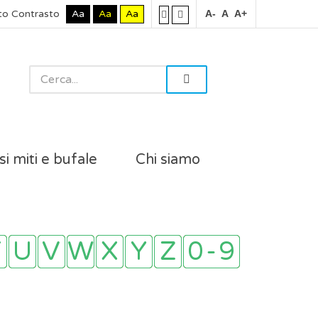
to Contrasto
Aa
Aa
Aa
A-
A
A+
si miti e bufale
Chi siamo