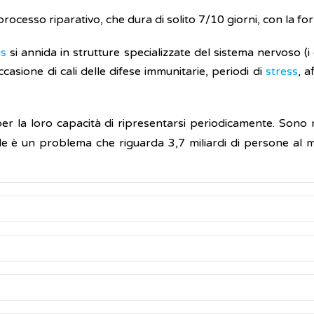
processo riparativo, che dura di solito 7/10 giorni, con la fo
us
si annida in strutture specializzate del sistema nervoso (i
ccasione di cali delle difese immunitarie, periodi di
stress
, a
 per la loro capacità di ripresentarsi periodicamente. Son
le è un problema che riguarda 3,7 miliardi di persone al mo
ido
n il virus
simplex di tipo 1
(HSV-1) o, più rarament
Herpes
 presenti le vescicole
 contagia solo l'uomo e si trasmette da persona a perso
ibilità al tatto