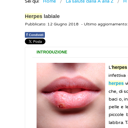
Sei qui:
Home
La salute dalla A alla Z
H
Herpes
labiale
Pubblicato: 12 Giugno 2018
- Ultimo aggiornamento
f
Condividi
INTRODUZIONE
L'
herpes
infettiv
v
herpes
che, di so
baci o, i
pelle e l
piccole 
labbra. Ta