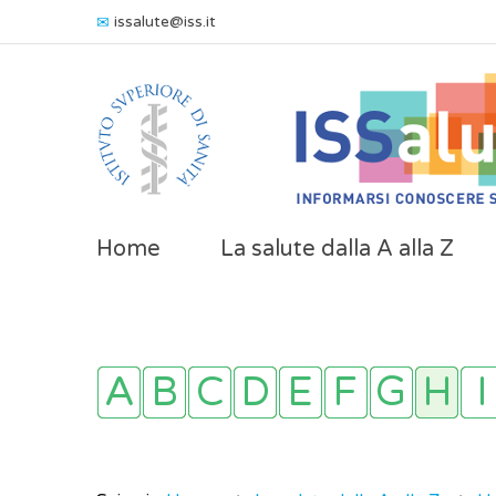
issalute@iss.it
Home
La salute dalla A alla Z