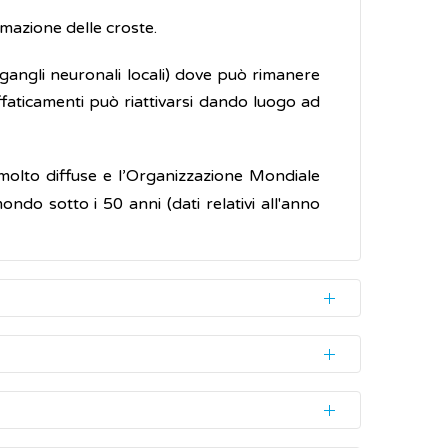
rmazione delle croste.
 gangli neuronali locali) dove può rimanere
ffaticamenti può riattivarsi dando luogo ad
o molto diffuse e l’Organizzazione Mondiale
ndo sotto i 50 anni (dati relativi all'anno
e,
di tipo 2
(HSV-2), entrambi appartenenti
na tramite contatto. La prima infezione,