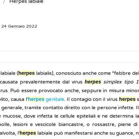
Herpes labiale
: 24 Gennaio 2022
labiale (
labialis), conosciuto anche come “febbre del
herpes
a causata prevalentemente dal virus
simplex tipo 1
herpes
irus. Può essere provocato anche, seppure in misura minor
lito, causa l'
genitale
. Il contagio con il virus
s
herpes
herpes
n generale, tramite contatto diretto con le persone infette. 
e mucose, dove infetta le cellule epiteliali e ne determina 
bolle, lesioni e vescicole biancastre, o rossastre, piene d
lvolta, l'
labiale può manifestarsi anche su guance, n
herpes