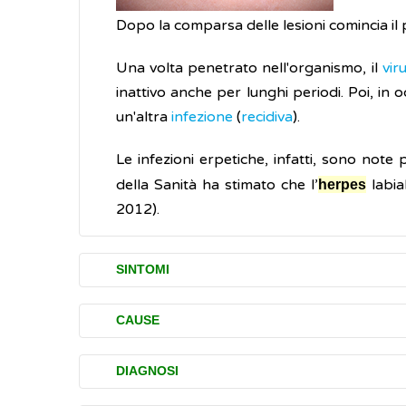
Dopo la comparsa delle lesioni comincia il 
Una volta penetrato nell'organismo, il
vir
inattivo anche per lunghi periodi. Poi, in o
un'altra
infezione
(
recidiva
).
Le infezioni erpetiche, infatti, sono note
della Sanità ha stimato che l’
labia
herpes
2012).
SINTOMI
I sintomi dell'
labiale includono:
herpes
CAUSE
vescicole rosse
, ripiene di liquido limp
L'
labiale è causato dall'infezione co
herpes
dolore
e bruciore
nelle zone in cui sono
DIAGNOSI
alla famiglia degli
virus. Il virus
herpes
prurito
e momentanea perdita della sens