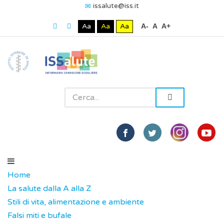
issalute@iss.it
Aa
Aa
Aa
A-
A
A+
Home
La salute dalla A alla Z
Stili di vita, alimentazione e ambiente
Falsi miti e bufale