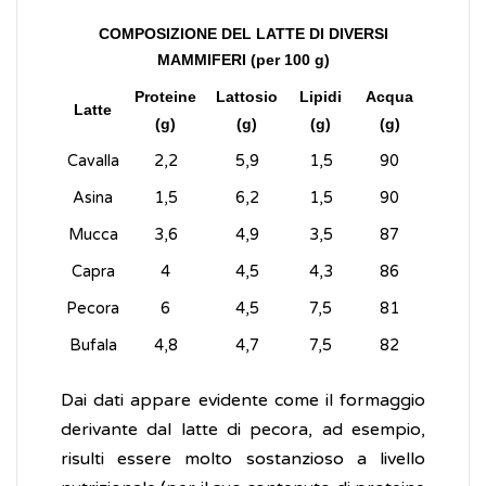
COMPOSIZIONE DEL LATTE DI DIVERSI
MAMMIFERI (per 100 g)
Proteine
Lattosio
Lipidi
Acqua
Latte
(g)
(g)
(g)
(g)
Cavalla
2,2
5,9
1,5
90
Asina
1,5
6,2
1,5
90
Mucca
3,6
4,9
3,5
87
Capra
4
4,5
4,3
86
Pecora
6
4,5
7,5
81
Bufala
4,8
4,7
7,5
82
Dai dati appare evidente come il formaggio
derivante dal latte di pecora, ad esempio,
risulti essere molto sostanzioso a livello