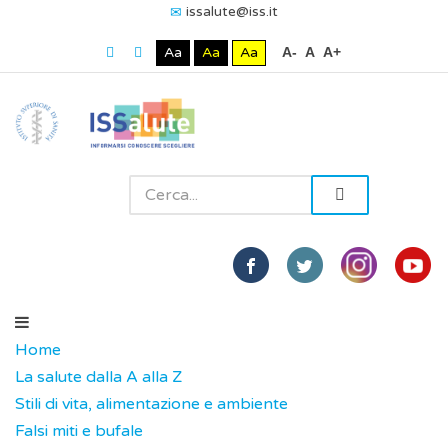
issalute@iss.it
Aa
Aa
Aa
A-
A
A+
Home
La salute dalla A alla Z
Stili di vita, alimentazione e ambiente
Falsi miti e bufale