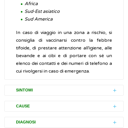
Africa
Sud-Est asiatico
Sud America
In caso di viaggio in una zona a rischio, si
consiglia di vaccinarsi contro la febbre
tifoide, di prestare attenzione all'igiene, alle
bevande e ai cibi e di portare con sé un
elenco dei contatti e dei numeri di telefono a
cui rivolgersi in caso di emergenza.
SINTOMI
I disturbi (sintomi) della febbre tifoide, di
CAUSE
solito, si sviluppano dopo 1 o 2 settimane di
incubazione e includono:
La febbre tifoide è causata dal batterio
DIAGNOSI