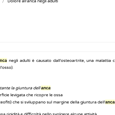
Dolore all'anca negli adulti
negli adulti è causato dall'osteoartrite, una malattia 
nca
l'osso).
ante la giuntura dell’
anca
rficie levigata che ricopre le ossa
eofiti) che si sviluppano sul margine della giuntura dell'
anca
a rigidità e difficoltà nello svolgere alcune attività.