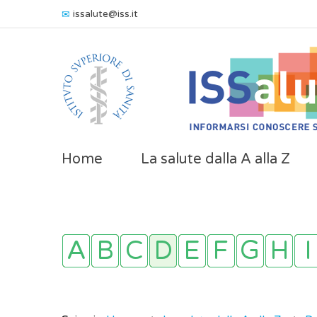
issalute@iss.it
Home
La salute dalla A alla Z