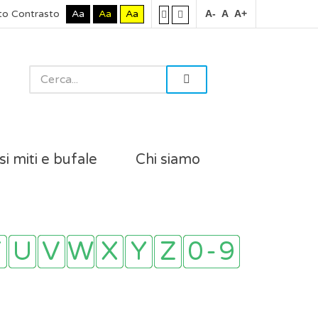
to Contrasto
Aa
Aa
Aa
A-
A
A+
si miti e bufale
Chi siamo