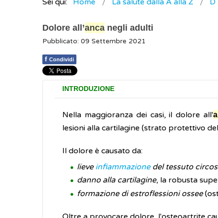
Sei qui:
Home
La salute dalla A alla Z
D
Dolore all’
anca
negli adulti
Pubblicato: 09 Settembre 2021
f
Condividi
INTRODUZIONE
Nella maggioranza dei casi, il dolore all'
a
lesioni alla cartilagine (strato protettivo del
Il dolore è causato da:
lieve
infiammazione
del tessuto circost
danno alla cartilagine
, la robusta supe
formazione di estroflessioni ossee
(ost
Oltre a provocare dolore, l'osteoartrite caus