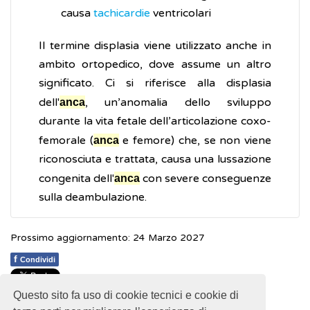
causa
tachicardie
ventricolari
Il termine displasia viene utilizzato anche in
ambito ortopedico, dove assume un altro
significato. Ci si riferisce alla displasia
dell'
, un’anomalia dello sviluppo
anca
durante la vita fetale dell’articolazione coxo-
femorale (
e femore) che, se non viene
anca
riconosciuta e trattata, causa una lussazione
congenita dell'
con severe conseguenze
anca
sulla deambulazione.
Prossimo aggiornamento: 24 Marzo 2027
f
Condividi
Questo sito fa uso di cookie tecnici e cookie di
1
1
1
1
1
Rating 2.65 (17 Votes)