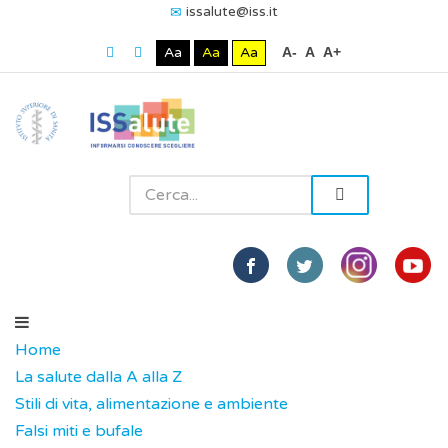
issalute@iss.it
Aa
Aa
Aa
A-
A
A+
Home
La salute dalla A alla Z
Stili di vita, alimentazione e ambiente
Falsi miti e bufale