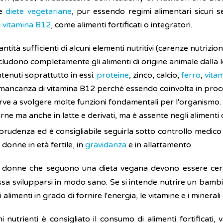
le
diete vegetariane
, pur essendo regimi alimentari sicuri 
i
vitamina B12
, come alimenti fortificati o integratori.
ntità sufficienti di alcuni elementi nutritivi (carenze nutrizion
cludono completamente gli alimenti di origine animale dalla 
tenuti soprattutto in essi:
proteine
, zinco, calcio,
ferro
,
vita
ancanza di vitamina B12 perché essendo coinvolta in processi
erve a svolgere molte funzioni fondamentali per l'organismo
arne ma anche in latte e derivati, ma è assente negli alimenti 
prudenza ed è consigliabile seguirla sotto controllo medico
onne in età fertile, in
gravidanza
e in allattamento.
le donne che seguono una dieta vegana devono essere certe
sa svilupparsi in modo sano. Se si intende nutrire un bamb
limenti in grado di fornire l'energia, le vitamine e i minerali 
nutrienti è consigliato il consumo di alimenti fortificati, v