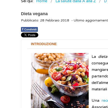
Sei qui:
Home
La salute dalla A alla Z
D
Dieta vegana
Pubblicato: 28 Febbraio 2018
- Ultimo aggiornamen
f
Condividi
INTRODUZIONE
La
diet
consegue
mangiare
partendo 
dell'alim
materiali
Una
rec
Associati