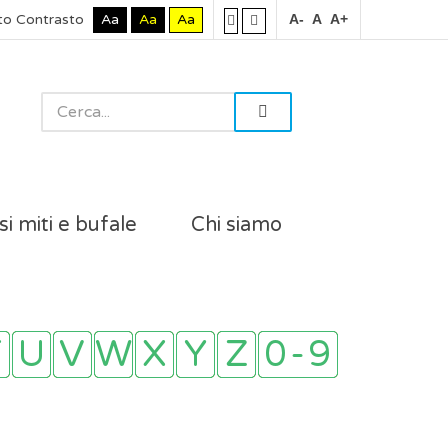
to Contrasto
Aa
Aa
Aa
A-
A
A+
si miti e bufale
Chi siamo