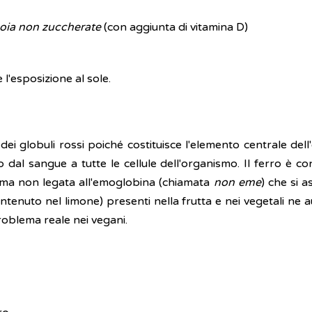
soia non zuccherate
(con aggiunta di vitamina D)
 l'esposizione al sole.
ei globuli rossi poiché costituisce l'elemento centrale del
 dal sangue a tutte le cellule dell'organismo. Il ferro è con
rma non legata all'emoglobina (chiamata
non eme
) che si 
 contenuto nel limone) presenti nella frutta e nei vegetali n
problema reale nei vegani.