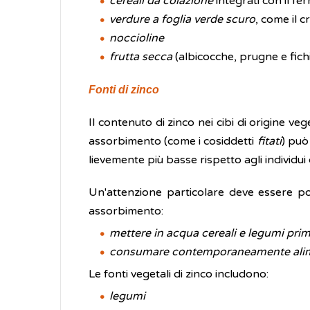
cereali da colazione
integrati con il fer
verdure a foglia verde scuro
, come il c
noccioline
frutta secca
(albicocche, prugne e fichi
Fonti di zinco
Il contenuto di zinco nei cibi di origine 
assorbimento (come i cosiddetti
fitati
) può
lievemente più basse rispetto agli individu
Un'attenzione particolare deve essere post
assorbimento:
mettere in acqua cereali e legumi pr
consumare contemporaneamente alimenti
Le fonti vegetali di zinco includono:
legumi