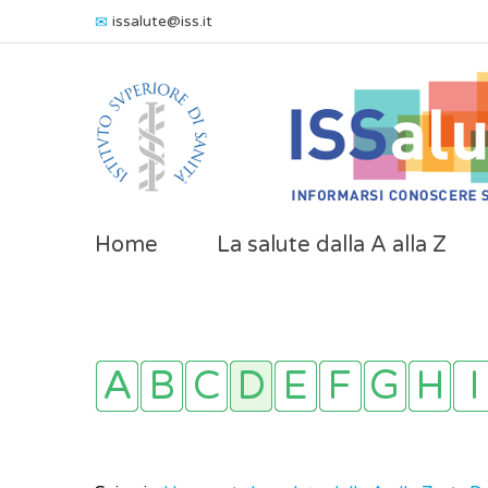
issalute@iss.it
Home
La salute dalla A alla Z