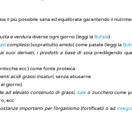
 sia il più possibile sana ed equilibrata garantendo il nutri
utta e verdura
diverse ogni giorno (leggi la
Bufala
)
ati
complessi
(soprattutto amido) come patate (leggi la
Bufa
 ai suoi derivati, i prodotti a base di soia
prediligendo que
 lenticchie ecc.) come fonte proteica
ti acidi grassi insaturi
, senza abusarne
 al giorno)
de ad elevato contenuto di grassi,
sale
o zucchero
come pro
o, ecc.
 sostanze importanti per l’organismo
(fortificati) o ad
integr