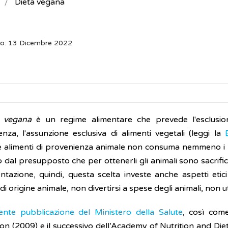
Dieta vegana
to: 13 Dicembre 2022
a vegana
è un regime alimentare che prevede l'esclusione 
nza, l'assunzione esclusiva di alimenti vegetali (leggi la
B
 alimenti di provenienza animale non consuma nemmeno i l
dal presupposto che per ottenerli gli animali sono sacrifica
entazione, quindi, questa scelta investe anche aspetti etici
 di origine animale, non divertirsi a spese degli animali, non uti
ente pubblicazione del Ministero della Salute
, così come
on (2009) e il successivo dell’Academy of Nutrition and Die