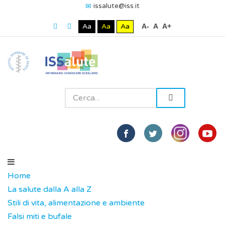
issalute@iss.it
Aa
Aa
Aa
A-
A
A+
Home
La salute dalla A alla Z
Stili di vita, alimentazione e ambiente
Falsi miti e bufale