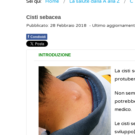
Sei qui:
Home
La salute dalla A alla Z
C
Cisti sebacea
Pubblicato: 28 Febbraio 2018
- Ultimo aggiornament
f
Condividi
INTRODUZIONE
La cisti
protuber
Non sempr
potrebber
medico.
Le cisti 
sviluppo)