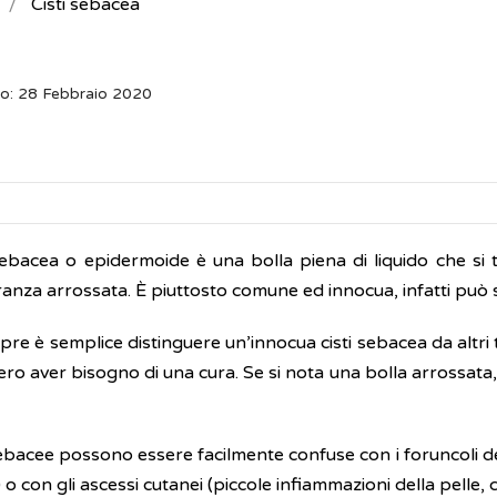
Cisti sebacea
o: 28 Febbraio 2020
 sebacea o epidermoide è una bolla piena di liquido che si 
anza arrossata. È piuttosto comune ed innocua, infatti può 
e è semplice distinguere un’innocua cisti sebacea da altri ti
o aver bisogno di una cura. Se si nota una bolla arrossata, q
sebacee possono essere facilmente confuse con i foruncoli de
 o con gli ascessi cutanei (piccole infiammazioni della pelle