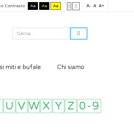
to Contrasto
Aa
Aa
Aa
A-
A
A+
si miti e bufale
Chi siamo