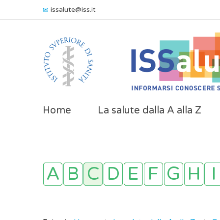
issalute@iss.it
Home
La salute dalla A alla Z