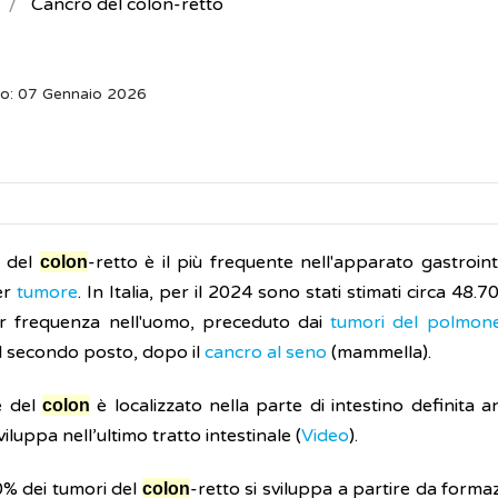
Cancro del colon-retto
to: 07 Gennaio 2026
o del
-retto è il più frequente nell'apparato gastroint
colon
er
tumore
. In Italia, per il 2024 sono stati stimati circa 48.7
r frequenza nell'uomo, preceduto dai
tumori del polmon
al secondo posto, dopo il
cancro al seno
(mammella).
e del
è localizzato nella parte di intestino definita 
colon
viluppa nell’ultimo tratto intestinale (
Video
).
0% dei tumori del
-retto si sviluppa a partire da formaz
colon