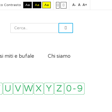
to Contrasto
Aa
Aa
Aa
A-
A
A+
si miti e bufale
Chi siamo