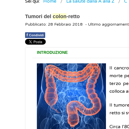
Sei qui:
Home
La salute dalla A alla Z
C
Tumori del
colon
-retto
Pubblicato: 28 Febbraio 2018
- Ultimo aggiornamen
f
Condividi
INTRODUZIONE
Il cancr
morte p
terzo pe
colloca 
Il tumor
retto si s
Circa l’8