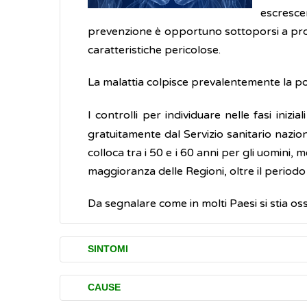
escresce
prevenzione è opportuno sottoporsi a progr
caratteristiche pericolose.
La malattia colpisce prevalentemente la pop
I controlli per individuare nelle fasi inizial
gratuitamente dal Servizio sanitario nazional
colloca tra i 50 e i 60 anni per gli uomini,
maggioranza delle Regioni, oltre il periodo
Da segnalare come in molti Paesi si stia o
SINTOMI
I principali disturbi (sintomi) causati dai tu
CAUSE