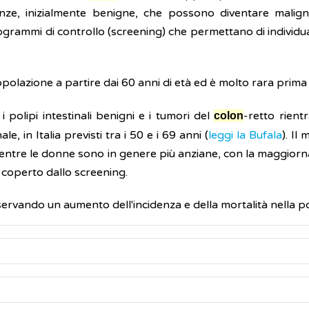
nze, inizialmente benigne, che possono diventare malig
ammi di controllo (screening) che permettano di individuar
olazione a partire dai 60 anni di età ed è molto rara prima 
i i polipi intestinali benigni e i tumori del
-retto rient
colon
e, in Italia previsti tra i 50 e i 69 anni (
leggi la Bufala
). Il
 mentre le donne sono in genere più anziane, con la maggiorna
 coperto dallo screening.
sservando un aumento dell'incidenza e della mortalità nella 
mori al
-retto sono:
colon