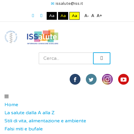
issalute@iss.it
Aa
Aa
Aa
A-
A
A+
Home
La salute dalla A alla Z
Stili di vita, alimentazione e ambiente
Falsi miti e bufale