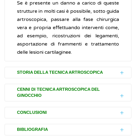
Se è presente un danno a carico di queste
strutture in molti casi è possibile, sotto guida
artroscopica, passare alla fase chirurgica
vera e propria effettuando interventi come,
ad esempio, ricostruzioni dei legamenti,
asportazione di frammenti e trattamento
delle lesioni cartilaginee.
STORIA DELLA TECNICA ARTROSCOPICA
Fu il chirurgo danese Severin Nordentoft,
CENNI DI TECNICA ARTROSCOPICA DEL
GINOCCHIO
considerato il padre dell'artroscopia, che
per primo sviluppò un endoscopio
L'artroscopia del ginocchio può essere
modificato per la visualizzazione diretta
CONCLUSIONI
eseguita sotto
anestesia locale
, loco-
dell'articolazione del ginocchio. Egli
regionale o generale, in base alle esigenze
Nel corso degli anni, la tecnica artroscopica
presentò il suo
a Berlino nel 1912 e
lavoro
BIBLIOGRAFIA