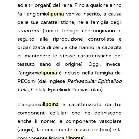
ad altri organi) del rene. Fino a qualche anno
fa l’angiomio
veniva inserito, a causa
lipoma
delle sue caratteristiche, nella famiglia degli
amartomi
(tumori benigni che originano in
seguito alla riproduzione controllata e
organizzata di cellule che hanno la capacità
di mantenere le stesse caratteristiche del
tessuto sano di origine). Oggi, invece,
l’angiomio
è incluso nella famiglia dei
lipoma
PEComi (dall’inglese
Perivascular Epitheliod
Cells
, Cellule Epitelioidi Perivascolari).
L’angiomio
è caratterizzato da tre
lipoma
componenti cellulari che ne definiscono
anche il nome: la componente vascolare
(angio), la componente muscolare (mio) e la
componente lipidica (
).
lipoma