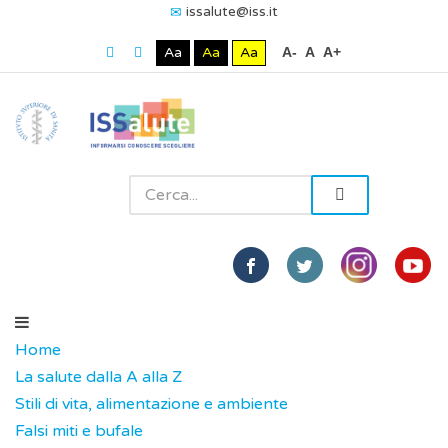
issalute@iss.it
Aa
Aa
Aa
A-
A
A+
Home
La salute dalla A alla Z
Stili di vita, alimentazione e ambiente
Falsi miti e bufale