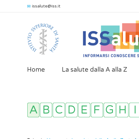
issalute@iss.it
Home
La salute dalla A alla Z