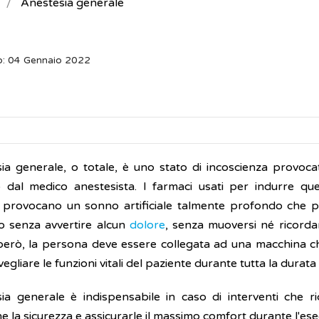
Anestesia generale
o: 04 Gennaio 2022
sia generale, o totale, è uno stato di incoscienza provoca
o dal medico anestesista. I farmaci usati per indurre ques
, provocano un sonno artificiale talmente profondo che pe
co senza avvertire alcun
dolore
, senza muoversi né ricorda
 però, la persona deve essere collegata ad una macchina che
egliare le funzioni vitali del paziente durante tutta la durata
sia generale è indispensabile in caso di interventi che r
e la sicurezza e assicurarle il massimo comfort durante l'ese