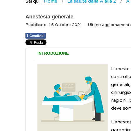
Sei qui:
Home
La salute dalla A alla Z
A
Anestesia generale
Pubblicato: 15 Ottobre 2021
- Ultimo aggiornament
f
Condividi
INTRODUZIONE
L'aneste
controll
generali
chirurgi
ragioni,
deve sorv
L'aneste
garantirn