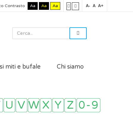
to Contrasto
Aa
Aa
Aa
A-
A
A+
si miti e bufale
Chi siamo