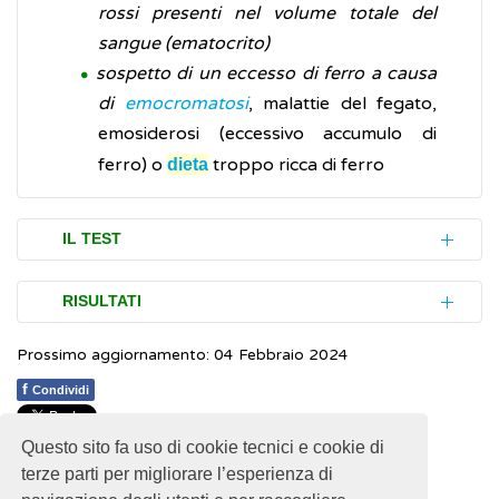
rossi presenti nel volume totale del
sangue (ematocrito)
sospetto di un eccesso di ferro a causa
di
emocromatosi
, malattie del fegato,
emosiderosi (eccessivo accumulo di
ferro) o
troppo ricca di ferro
dieta
IL TEST
L'esame (test) della ferritina è molto
RISULTATI
semplice, non ha controindicazioni e si
Prossimo aggiornamento: 04 Febbraio 2024
effettua prelevando una piccola quantità
Normalmente la concentrazione di ferritina
(campione) di sangue da una vena del
nel sangue varia secondo i seguenti intervalli:
f
Condividi
braccio e analizzandola in laboratorio per
24-336 nanogrammi per millilitro di
misurare la quantità di ferritina presente.
Questo sito fa uso di cookie tecnici e cookie di
1
1
1
1
1
Rating 1.71 (7 Votes)
sangue (ng/ml) per gli uomini
terze parti per migliorare l’esperienza di
11-307 ng/ml per le donne