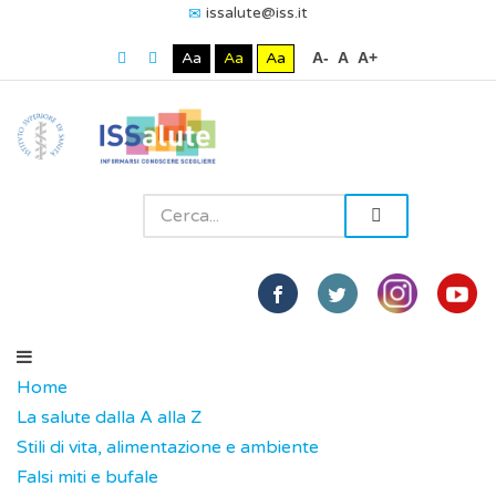
issalute@iss.it
Aa
Aa
Aa
A-
A
A+
Home
La salute dalla A alla Z
Stili di vita, alimentazione e ambiente
Falsi miti e bufale