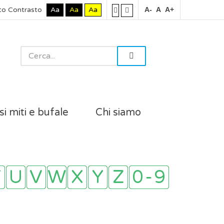
to Contrasto
Aa
Aa
Aa
A-
A
A+
si miti e bufale
Chi siamo