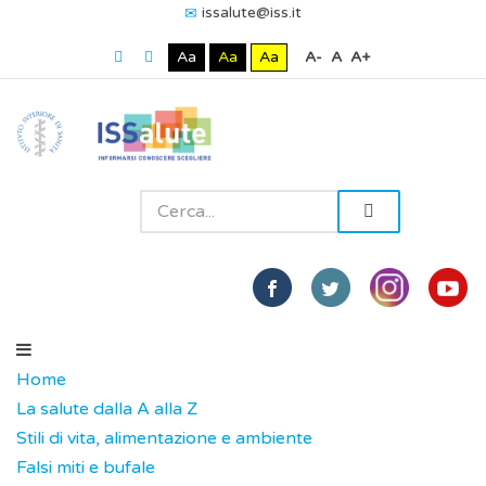
issalute@iss.it
Aa
Aa
Aa
A-
A
A+
Home
La salute dalla A alla Z
Stili di vita, alimentazione e ambiente
Falsi miti e bufale