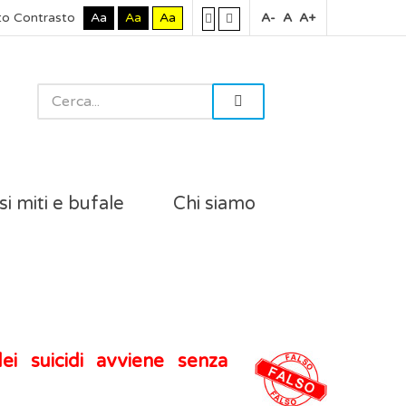
to Contrasto
Aa
Aa
Aa
A-
A
A+
si miti e bufale
Chi siamo
i suicidi avviene senza