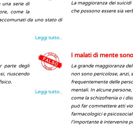
La maggioranza dei suicidi 
 una serie di
che possono essere sia ve
more, come la
a accomunati da uno stato di
Leggi tutto...
I malati di mente sono 
 parte degli
La grande maggioranza dell
si, riuscendo
non sono pericolose, anzi, s
isico.
frequentemente delle perso
mentali. In alcune persone, 
Leggi tutto...
come la schizofrenia o i dis
può far commettere atti vio
farmacologici e psicosociali
l’importante è intervenire