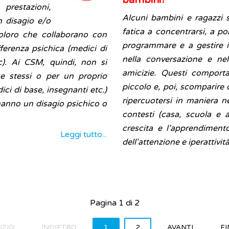
bambini?
prestazioni,
Alcuni bambini e ragazzi 
n disagio e/o
fatica a concentrarsi, a por
coloro che collaborano con
programmare e a gestire il
ferenza psichica (medici di
nella conversazione e nel
tc). Ai CSM, quindi, non si
amicizie. Questi comport
 se stessi o per un proprio
piccolo e, poi, scomparire c
ici di base, insegnanti etc.)
ripercuotersi in maniera ne
hanno un disagio psichico o
contesti (casa, scuola e 
crescita e l’apprendimento
Leggi tutto...
dell'attenzione e iperattiv
Pagina 1 di 2
IZIO
INDIETRO
1
2
AVANTI
FI