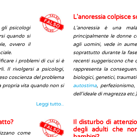
L'anoressia colpisce s
li psicologi
L'anoressia è una mala
rsi quando si
principalmente le donne c
le, ovvero il
agli uomini, vede in aume
ciale.
soprattutto durante la fas
ficare i problemi di cui si è
recenti suggeriscono che q
i. Il rivolgersi a psicologi,
rappresenta la conseguenza 
preso coscienza del problema
biologici, genetici, traumat
la propria vita quando non si
autostima
, perfezionismo,
dell’ideale di magrezza etc
Leggi tutto...
atto?
Il disturbo di attenz
degli adulti che no
rizzano come