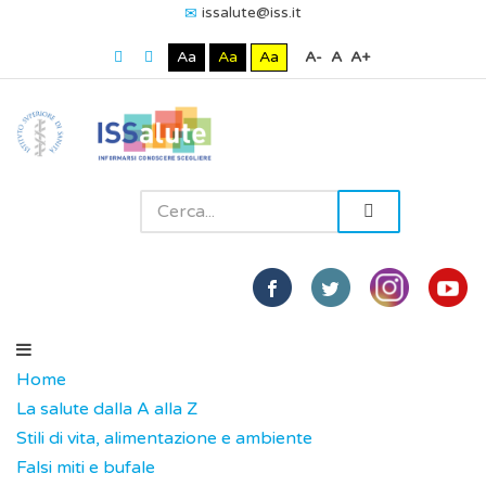
issalute@iss.it
Aa
Aa
Aa
A-
A
A+
Home
La salute dalla A alla Z
Stili di vita, alimentazione e ambiente
Falsi miti e bufale