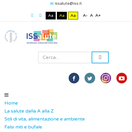
issalute@iss.it
Aa
Aa
Aa
A-
A
A+
Home
La salute dalla A alla Z
Stili di vita, alimentazione e ambiente
Falsi miti e bufale